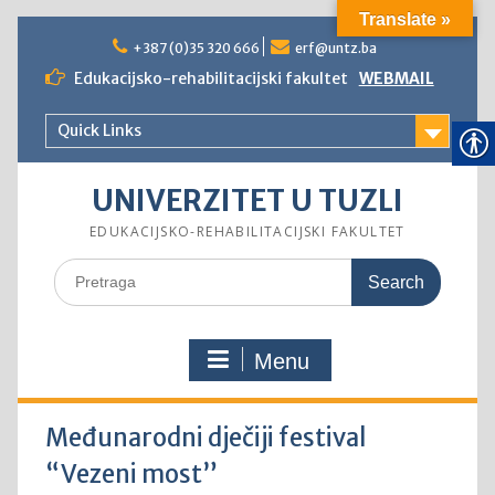
Translate »
Skip
to
+387 (0)35 320 666
erf@untz.ba
content
Edukacijsko-rehabilitacijski fakultet
WEBMAIL
Quick Links
UNIVERZITET U TUZLI
EDUKACIJSKO-REHABILITACIJSKI FAKULTET
Search
for:
Menu
Međunarodni dječiji festival
“Vezeni most”