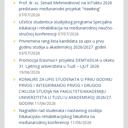
Prof. dr. sc. Senad Mehmedinović na InTsiktu 2026
predstavio međunarodni projekat “Hawking”
07/07/2026
Učešće studentica studijskog programa Specijalna
edukacija i rehabilitacija na međunarodnoj naučno-
stručnoj konferenciji
07/07/2026
Privremena rang-lista kandidata za upis u prvu
godinu studija u akademskoj 2026/2027. godini
03/07/2026
Promocija Erasmus+ projekta DEMTeDLIA u okviru
31. Ljetnog univerziteta u Tuzli – LJUT 2026
19/06/2026
KONKURS ZA UPIS STUDENATA U PRVU GODINU
PRVOG I INTEGRIRANOG PRVOG I DRUGOG
CIKLUSA STUDIJA NA FAKULTETE/AKADEMIJU
UNIVERZITETA U TUZLI U AKADEMSKOJ 2026/27.
GODINI
11/06/2026
Nagrađen rad studenata i nastavnog osoblja
Edukacijsko-rehabilitacijskog fakulteta na
međunarodnoj konferenciji
11/06/2026