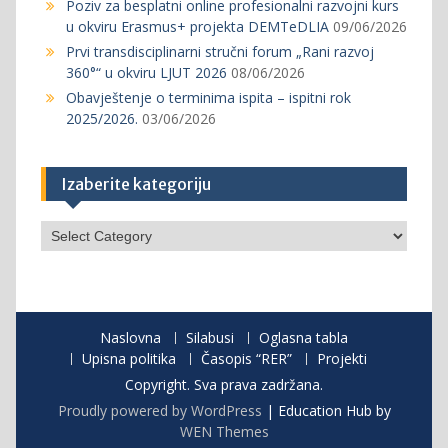
Poziv za besplatni online profesionalni razvojni kurs
u okviru Erasmus+ projekta DEMTeDLIA
09/06/2026
Prvi transdisciplinarni stručni forum „Rani razvoj
360°“ u okviru LJUT 2026
08/06/2026
Obavještenje o terminima ispita – ispitni rok
2025/2026.
03/06/2026
Izaberite kategoriju
Izaberite
kategoriju
Naslovna
Silabusi
Oglasna tabla
Upisna politika
Časopis “RER”
Projekti
Copyright. Sva prava zadržana.
Proudly powered by WordPress
|
Education Hub by
WEN Themes