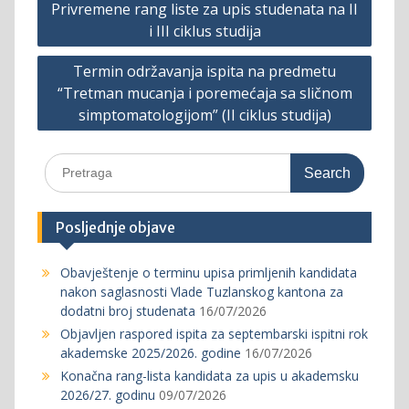
Privremene rang liste za upis studenata na II
navigation
i III ciklus studija
Termin održavanja ispita na predmetu
“Tretman mucanja i poremećaja sa sličnom
simptomatologijom” (II ciklus studija)
Search
for:
Posljednje objave
Obavještenje o terminu upisa primljenih kandidata
nakon saglasnosti Vlade Tuzlanskog kantona za
dodatni broj studenata
16/07/2026
Objavljen raspored ispita za septembarski ispitni rok
akademske 2025/2026. godine
16/07/2026
Konačna rang-lista kandidata za upis u akademsku
2026/27. godinu
09/07/2026