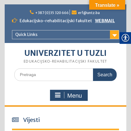
Translate »
Skip
to
+387 (0)35 320 666
erf@untz.ba
content
Edukacijsko-rehabilitacijski fakultet
WEBMAIL
Quick Links
UNIVERZITET U TUZLI
EDUKACIJSKO-REHABILITACIJSKI FAKULTET
Search
for:
Menu
Vijesti