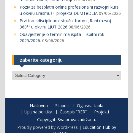
Poziv za besplatni online profesionalni razvojni kurs
u okviru Erasmus+ projekta DEMTeDLIA
09/06/2026
Prvi transdisciplinarni stručni forum „Rani razvoj
360°“ u okviru LJUT 2026
08/06/2026
Obavještenje o terminima ispita – ispitni rok
2025/2026.
03/06/2026
Izaberite kategoriju
Izaberite
kategoriju
Naslovna
Silabusi
Oglasna tabla
Upisna politika
Časopis “RER”
Projekti
Copyright. Sva prava zadržana.
Proudly powered by WordPress
|
Education Hub by