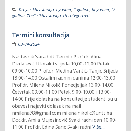
Drugi ciklus studija
,
I godina
,
II godina
,
III godina
,
IV
godina
,
Treći ciklus studija
,
Uncategorized
Termini konsultacija
09/04/2024
Nastavnik/saradnik Termin Prof.dr. Alma
Dizdarević Utorak i srijeda 10,00-12,00 Petak
09,00-10,00 Prof.dr. Medina Vantić-Tanjić Srijeda
13,00-14,00 Ostalim radnim danima 12,00-13,00
Prof.dr. Milena Nikolić Ponedjeljak 13,00-14,00
Četvrtak 09,00-11,00 Petak 9,00-10,00 i 13,00-
14,00 Prije dolaska na konsultacije studenti su u
obavezi najaviti dolazak na mail
nmilena78@gmail.com milena.nikolic@untz.ba
Doc.dr. Amila Mujezinović Svaki radni dan 10,00-
11,00 Prof.dr. Edina Šarić Svaki radni
Više…