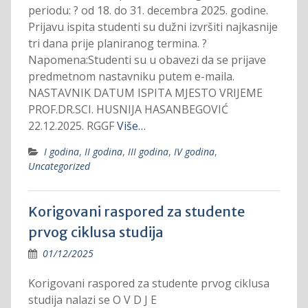
periodu: ? od 18. do 31. decembra 2025. godine.
Prijavu ispita studenti su dužni izvršiti najkasnije
tri dana prije planiranog termina. ?
Napomena:Studenti su u obavezi da se prijave
predmetnom nastavniku putem e-maila.
NASTAVNIK DATUM ISPITA MJESTO VRIJEME
PROF.DR.SCI. HUSNIJA HASANBEGOVIĆ
22.12.2025. RGGF
Više…
I godina
,
II godina
,
III godina
,
IV godina
,
Uncategorized
Korigovani raspored za studente
prvog ciklusa studija
01/12/2025
Korigovani raspored za studente prvog ciklusa
studija nalazi se O V D J E