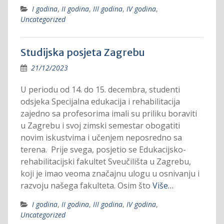
I godina
,
II godina
,
III godina
,
IV godina
,
Uncategorized
Studijska posjeta Zagrebu
21/12/2023
U periodu od 14. do 15. decembra, studenti
odsjeka Specijalna edukacija i rehabilitacija
zajedno sa profesorima imali su priliku boraviti
u Zagrebu i svoj zimski semestar obogatiti
novim iskustvima i učenjem neposredno sa
terena. Prije svega, posjetio se Edukacijsko-
rehabilitacijski fakultet Sveučilišta u Zagrebu,
koji je imao veoma značajnu ulogu u osnivanju i
razvoju našega fakulteta. Osim što
Više…
I godina
,
II godina
,
III godina
,
IV godina
,
Uncategorized