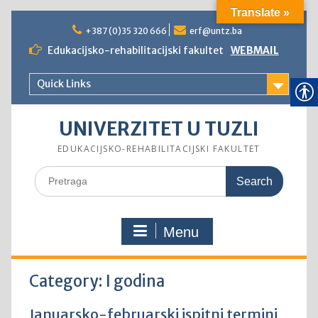
Translate »
Skip
to
+387 (0)35 320 666
erf@untz.ba
content
Edukacijsko-rehabilitacijski fakultet
WEBMAIL
Quick Links
UNIVERZITET U TUZLI
EDUKACIJSKO-REHABILITACIJSKI FAKULTET
Search
for:
Menu
Category:
I godina
Januarsko-februarski ispitni termini