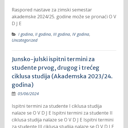
Raspored nastave za zimski semestar
akademske 2024/25. godine može se pronaći O V
D J E
I godina
,
II godina
,
III godina
,
IV godina
,
Uncategorized
Junsko-julski ispitni termini za
studente prvog, drugog i trećeg
ciklusa studija (Akademska 2023/24.
godina)
05/06/2024
Ispitni termini za studente I ciklusa studija
nalaze se O V D J E Ispitni termini za studente II
ciklusa studija nalaze se O V D J E Ispitni termini
za studente III ciklusa studija nalaze se O V D J E