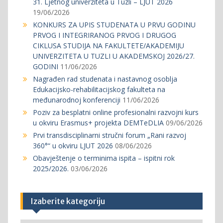
31. Ljetnog univerziteta u Tuzli – LJUT 2026
19/06/2026
KONKURS ZA UPIS STUDENATA U PRVU GODINU
PRVOG I INTEGRIRANOG PRVOG I DRUGOG
CIKLUSA STUDIJA NA FAKULTETE/AKADEMIJU
UNIVERZITETA U TUZLI U AKADEMSKOJ 2026/27.
GODINI
11/06/2026
Nagrađen rad studenata i nastavnog osoblja
Edukacijsko-rehabilitacijskog fakulteta na
međunarodnoj konferenciji
11/06/2026
Poziv za besplatni online profesionalni razvojni kurs
u okviru Erasmus+ projekta DEMTeDLIA
09/06/2026
Prvi transdisciplinarni stručni forum „Rani razvoj
360°“ u okviru LJUT 2026
08/06/2026
Obavještenje o terminima ispita – ispitni rok
2025/2026.
03/06/2026
Izaberite kategoriju