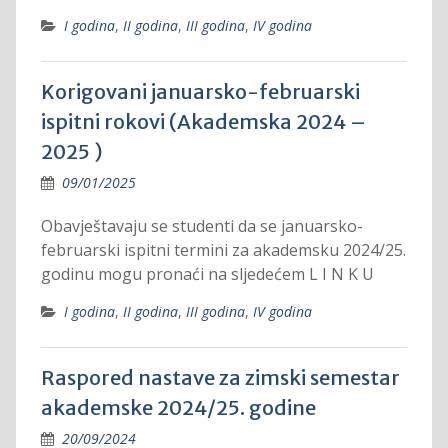
I godina
,
II godina
,
III godina
,
IV godina
Korigovani januarsko-februarski
ispitni rokovi (Akademska 2024 –
2025 )
09/01/2025
Obavještavaju se studenti da se januarsko-
februarski ispitni termini za akademsku 2024/25.
godinu mogu pronaći na sljedećem L I N K U
I godina
,
II godina
,
III godina
,
IV godina
Raspored nastave za zimski semestar
akademske 2024/25. godine
20/09/2024