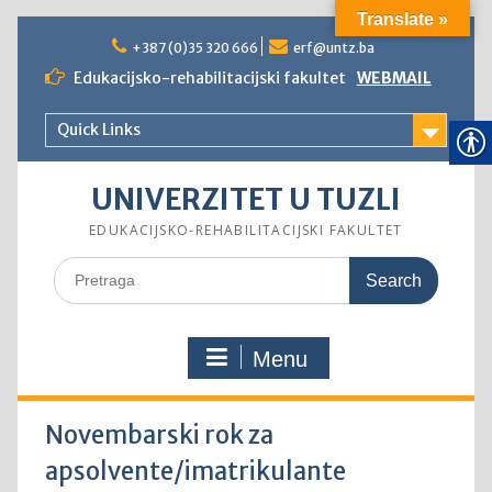
Translate »
Skip
to
+387 (0)35 320 666
erf@untz.ba
content
Edukacijsko-rehabilitacijski fakultet
WEBMAIL
Quick Links
UNIVERZITET U TUZLI
EDUKACIJSKO-REHABILITACIJSKI FAKULTET
Search
for:
Menu
Novembarski rok za
apsolvente/imatrikulante