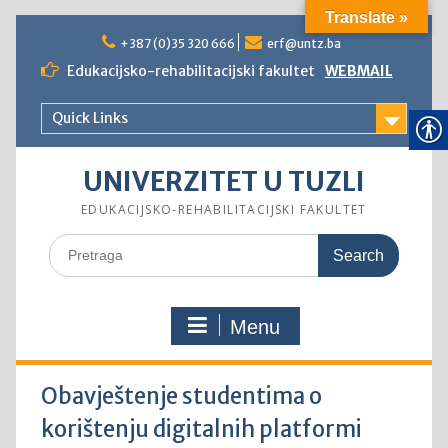
Translate »
Skip
to
+387 (0)35 320 666
erf@untz.ba
content
Edukacijsko-rehabilitacijski fakultet
WEBMAIL
Quick Links
UNIVERZITET U TUZLI
EDUKACIJSKO-REHABILITACIJSKI FAKULTET
Search
for:
Menu
Obavještenje studentima o
korištenju digitalnih platformi