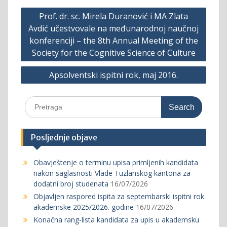
Post
Prof. dr. sc. Mirela Duranović i MA Zlata
navigation
Avdić učestvovale na međunarodnoj naučnoj
konferenciji – the 8th Annual Meeting of the
Society for the Cognitive Science of Culture
Apsolventski ispitni rok, maj 2016.
Search
for:
Posljednje objave
Obavještenje o terminu upisa primljenih kandidata
nakon saglasnosti Vlade Tuzlanskog kantona za
dodatni broj studenata
16/07/2026
Objavljen raspored ispita za septembarski ispitni rok
akademske 2025/2026. godine
16/07/2026
Konačna rang-lista kandidata za upis u akademsku