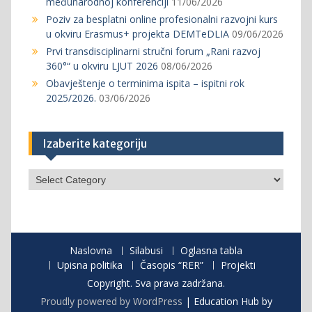
međunarodnoj konferenciji
11/06/2026
Poziv za besplatni online profesionalni razvojni kurs
u okviru Erasmus+ projekta DEMTeDLIA
09/06/2026
Prvi transdisciplinarni stručni forum „Rani razvoj
360°“ u okviru LJUT 2026
08/06/2026
Obavještenje o terminima ispita – ispitni rok
2025/2026.
03/06/2026
Izaberite kategoriju
Izaberite
kategoriju
Naslovna
Silabusi
Oglasna tabla
Upisna politika
Časopis “RER”
Projekti
Copyright. Sva prava zadržana.
Proudly powered by WordPress
|
Education Hub by