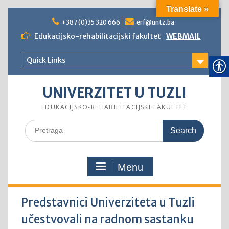
Translate »
Skip
to
+387 (0)35 320 666
erf@untz.ba
content
Edukacijsko-rehabilitacijski fakultet
WEBMAIL
Quick Links
UNIVERZITET U TUZLI
EDUKACIJSKO-REHABILITACIJSKI FAKULTET
Search
for:
Menu
Predstavnici Univerziteta u Tuzli
učestvovali na radnom sastanku