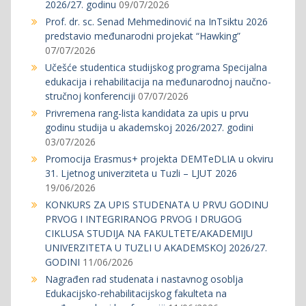
2026/27. godinu
09/07/2026
Prof. dr. sc. Senad Mehmedinović na InTsiktu 2026
predstavio međunarodni projekat “Hawking”
07/07/2026
Učešće studentica studijskog programa Specijalna
edukacija i rehabilitacija na međunarodnoj naučno-
stručnoj konferenciji
07/07/2026
Privremena rang-lista kandidata za upis u prvu
godinu studija u akademskoj 2026/2027. godini
03/07/2026
Promocija Erasmus+ projekta DEMTeDLIA u okviru
31. Ljetnog univerziteta u Tuzli – LJUT 2026
19/06/2026
KONKURS ZA UPIS STUDENATA U PRVU GODINU
PRVOG I INTEGRIRANOG PRVOG I DRUGOG
CIKLUSA STUDIJA NA FAKULTETE/AKADEMIJU
UNIVERZITETA U TUZLI U AKADEMSKOJ 2026/27.
GODINI
11/06/2026
Nagrađen rad studenata i nastavnog osoblja
Edukacijsko-rehabilitacijskog fakulteta na