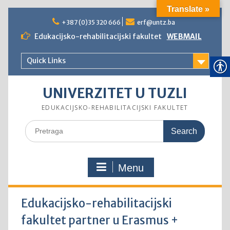
Translate »
Skip
to
+387 (0)35 320 666
erf@untz.ba
content
Edukacijsko-rehabilitacijski fakultet
WEBMAIL
Quick Links
UNIVERZITET U TUZLI
EDUKACIJSKO-REHABILITACIJSKI FAKULTET
Search
for:
Menu
Edukacijsko-rehabilitacijski
fakultet partner u Erasmus +