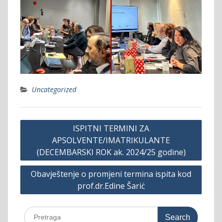
Uncategorized
Post
ISPITNI TERMINI ZA
navigation
APSOLVENTE/IMATRIKULANTE
(DECEMBARSKI ROK ak. 2024/25 godine)
Obavještenje o promjeni termina ispita kod
prof.dr.Edine Šariċ
Search
for: