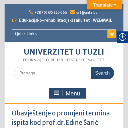
Translate »
Skip
to
+387 (0)35 320 666
erf@untz.ba
content
Edukacijsko-rehabilitacijski fakultet
WEBMAIL
Quick Links
UNIVERZITET U TUZLI
EDUKACIJSKO-REHABILITACIJSKI FAKULTET
Search
for:
Menu
Obavještenje o promjeni termina
ispita kod prof.dr.Edine Šariċ