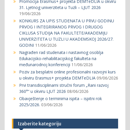
Promocija Erasmus+ projekta DEMTeDLIA u okviru
31. Ljetnog univerziteta u Tuzli – LJUT 2026
19/06/2026
KONKURS ZA UPIS STUDENATA U PRVU GODINU
PRVOG I INTEGRIRANOG PRVOG I DRUGOG
CIKLUSA STUDIJA NA FAKULTETE/AKADEMIJU
UNIVERZITETA U TUZLI U AKADEMSKOJ 2026/27.
GODINI
11/06/2026
Nagrađen rad studenata i nastavnog osoblja
Edukacijsko-rehabilitacijskog fakulteta na
međunarodnoj konferenciji
11/06/2026
Poziv za besplatni online profesionalni razvojni kurs
u okviru Erasmus+ projekta DEMTeDLIA
09/06/2026
Prvi transdisciplinarni stručni forum „Rani razvoj
360°“ u okviru LJUT 2026
08/06/2026
Obavještenje o terminima ispita – ispitni rok
2025/2026.
03/06/2026
Izaberite kategoriju