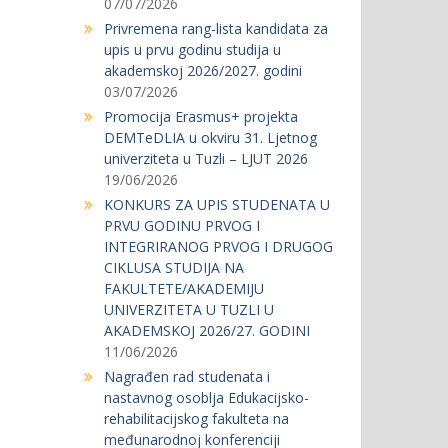
07/07/2026
Privremena rang-lista kandidata za
upis u prvu godinu studija u
akademskoj 2026/2027. godini
03/07/2026
Promocija Erasmus+ projekta
DEMTeDLIA u okviru 31. Ljetnog
univerziteta u Tuzli – LJUT 2026
19/06/2026
KONKURS ZA UPIS STUDENATA U
PRVU GODINU PRVOG I
INTEGRIRANOG PRVOG I DRUGOG
CIKLUSA STUDIJA NA
FAKULTETE/AKADEMIJU
UNIVERZITETA U TUZLI U
AKADEMSKOJ 2026/27. GODINI
11/06/2026
Nagrađen rad studenata i
nastavnog osoblja Edukacijsko-
rehabilitacijskog fakulteta na
međunarodnoj konferenciji