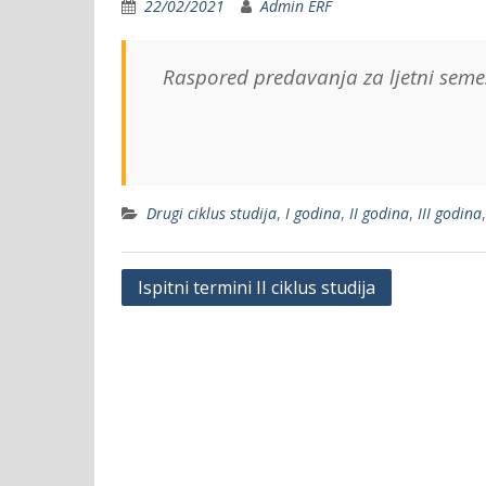
22/02/2021
Admin ERF
Raspored predavanja za ljetni seme
Drugi ciklus studija
,
I godina
,
II godina
,
III godina
Post
Ispitni termini II ciklus studija
navigation