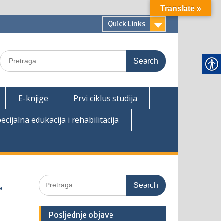
Translate »
Quick Links
Search
for:
E-knjige
Prvi ciklus studija
ecijalna edukacija i rehabilitacija
Search
.
for:
Posljednje objave