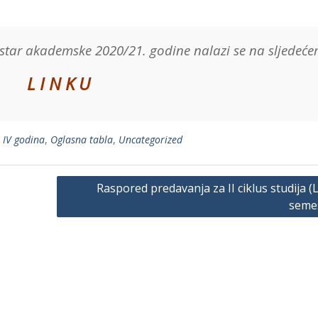
star akademske 2020/21. godine nalazi se na sljedeć
L I N K U
,
IV godina
,
Oglasna tabla
,
Uncategorized
Raspored predavanja za II ciklus studija (L
seme