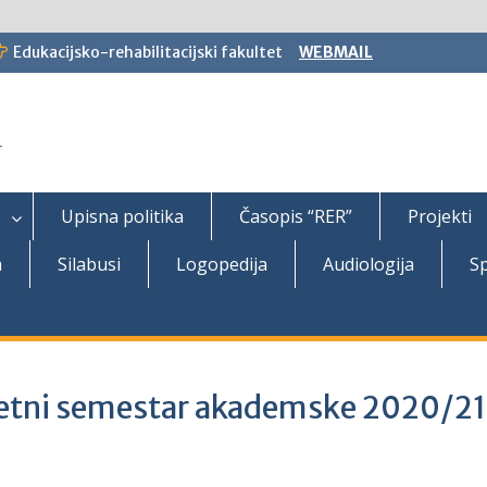
Edukacijsko-rehabilitacijski fakultet
WEBMAIL
T
Upisna politika
Časopis “RER”
Projekti
a
Silabusi
Logopedija
Audiologija
Sp
jetni semestar akademske 2020/21