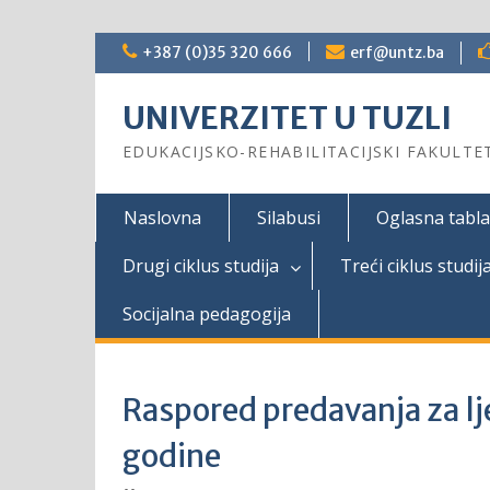
Skip
+387 (0)35 320 666
erf@untz.ba
to
content
UNIVERZITET U TUZLI
EDUKACIJSKO-REHABILITACIJSKI FAKULTE
Naslovna
Silabusi
Oglasna tabla
Drugi ciklus studija
Treći ciklus studij
Socijalna pedagogija
Raspored predavanja za l
godine