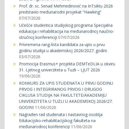
Prof. dr. sc. Senad Mehmedinović na InTsiktu 2026
predstavio međunarodni projekat “Hawking”
07/07/2026
Učešće studentica studijskog programa Specijalna
edukacija i rehabilitacija na međunarodnoj naučno-
stručnoj konferenciji
07/07/2026
Privremena rang-lista kandidata za upis u prvu
godinu studija u akademskoj 2026/2027. godini
03/07/2026
Promocija Erasmus+ projekta DEMTeDLIA u okviru
31. Ljetnog univerziteta u Tuzli – LJUT 2026
19/06/2026
KONKURS ZA UPIS STUDENATA U PRVU GODINU
PRVOG I INTEGRIRANOG PRVOG I DRUGOG
CIKLUSA STUDIJA NA FAKULTETE/AKADEMIJU
UNIVERZITETA U TUZLI U AKADEMSKOJ 2026/27.
GODINI
11/06/2026
Nagrađen rad studenata i nastavnog osoblja
Edukacijsko-rehabilitacijskog fakulteta na
međunarodnoj konferenciji
11/06/2026