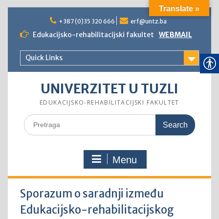
Translate »
Skip
to
+387 (0)35 320 666
erf@untz.ba
content
Edukacijsko-rehabilitacijski fakultet
WEBMAIL
Quick Links
UNIVERZITET U TUZLI
EDUKACIJSKO-REHABILITACIJSKI FAKULTET
Search
for:
Menu
Sporazum o saradnji između
Edukacijsko-rehabilitacijskog