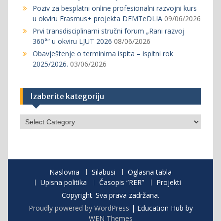
Poziv za besplatni online profesionalni razvojni kurs
u okviru Erasmus+ projekta DEMTeDLIA
09/06/2026
Prvi transdisciplinarni stručni forum „Rani razvoj
360°“ u okviru LJUT 2026
08/06/2026
Obavještenje o terminima ispita – ispitni rok
2025/2026.
03/06/2026
Izaberite kategoriju
Izaberite
kategoriju
Naslovna
Silabusi
Oglasna tabla
Upisna politika
Časopis “RER”
Projekti
Copyright. Sva prava zadržana.
Proudly powered by WordPress
|
Education Hub by
WEN Themes