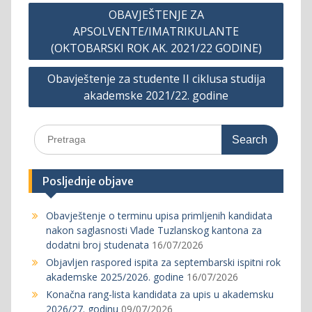
Post
OBAVJEŠTENJE ZA
navigation
APSOLVENTE/IMATRIKULANTE
(OKTOBARSKI ROK AK. 2021/22 GODINE)
Obavještenje za studente II ciklusa studija
akademske 2021/22. godine
Search
for:
Posljednje objave
Obavještenje o terminu upisa primljenih kandidata
nakon saglasnosti Vlade Tuzlanskog kantona za
dodatni broj studenata
16/07/2026
Objavljen raspored ispita za septembarski ispitni rok
akademske 2025/2026. godine
16/07/2026
Konačna rang-lista kandidata za upis u akademsku
2026/27. godinu
09/07/2026