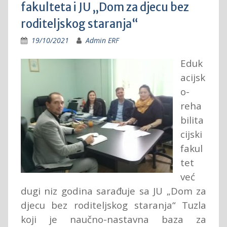
fakulteta i JU „Dom za djecu bez
roditeljskog staranja“
19/10/2021
Admin ERF
Eduk
acijsk
o-
reha
bilita
cijski
fakul
tet
već
dugi niz godina sarađuje sa JU „Dom za
djecu bez roditeljskog staranja“ Tuzla
koji je naučno-nastavna baza za