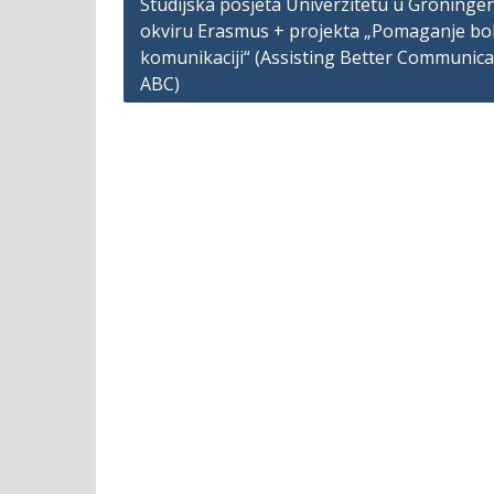
Post
Studijska posjeta Univerzitetu u Groninge
okviru Erasmus + projekta „Pomaganje bol
navigation
komunikaciji“ (Assisting Better Communica
ABC)