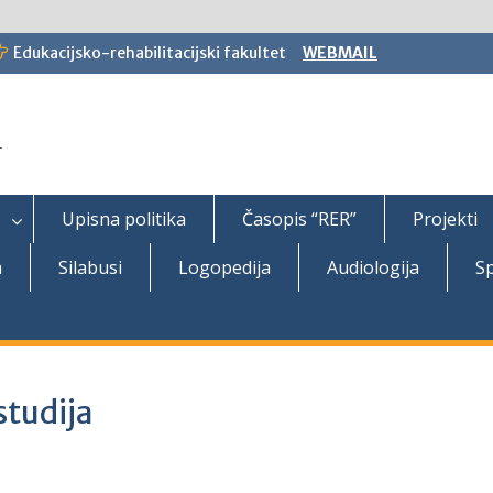
Edukacijsko-rehabilitacijski fakultet
WEBMAIL
T
Upisna politika
Časopis “RER”
Projekti
a
Silabusi
Logopedija
Audiologija
Sp
studija