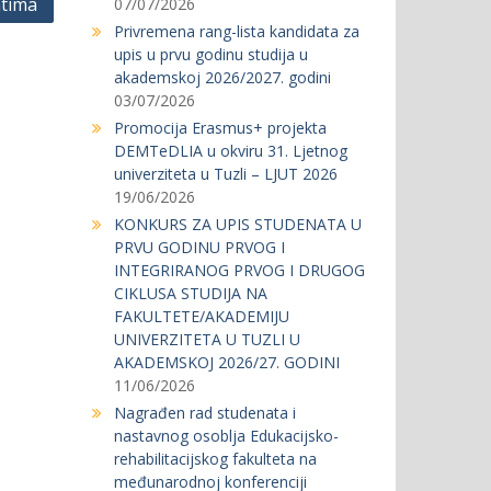
ntima
07/07/2026
Privremena rang-lista kandidata za
upis u prvu godinu studija u
akademskoj 2026/2027. godini
03/07/2026
Promocija Erasmus+ projekta
DEMTeDLIA u okviru 31. Ljetnog
univerziteta u Tuzli – LJUT 2026
19/06/2026
KONKURS ZA UPIS STUDENATA U
PRVU GODINU PRVOG I
INTEGRIRANOG PRVOG I DRUGOG
CIKLUSA STUDIJA NA
FAKULTETE/AKADEMIJU
UNIVERZITETA U TUZLI U
AKADEMSKOJ 2026/27. GODINI
11/06/2026
Nagrađen rad studenata i
nastavnog osoblja Edukacijsko-
rehabilitacijskog fakulteta na
međunarodnoj konferenciji