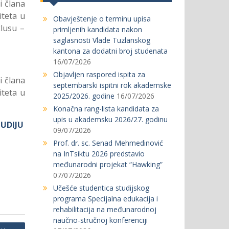
i člana
iteta u
Obavještenje o terminu upisa
klusu –
primljenih kandidata nakon
saglasnosti Vlade Tuzlanskog
kantona za dodatni broj studenata
16/07/2026
Objavljen raspored ispita za
i člana
septembarski ispitni rok akademske
iteta u
2025/2026. godine
16/07/2026
Konačna rang-lista kandidata za
upis u akademsku 2026/27. godinu
UDIJU
09/07/2026
Prof. dr. sc. Senad Mehmedinović
na InTsiktu 2026 predstavio
međunarodni projekat “Hawking”
07/07/2026
Učešće studentica studijskog
programa Specijalna edukacija i
rehabilitacija na međunarodnoj
naučno-stručnoj konferenciji