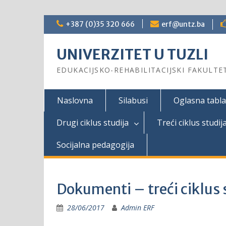
Skip
+387 (0)35 320 666
erf@untz.ba
to
content
UNIVERZITET U TUZLI
EDUKACIJSKO-REHABILITACIJSKI FAKULTE
Naslovna
Silabusi
Oglasna tabla
Drugi ciklus studija
Treći ciklus studij
Socijalna pedagogija
Dokumenti – treći ciklus 
28/06/2017
Admin ERF