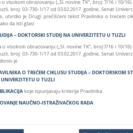
o visokom obrazovanju („Sl. novine TK“, broj: 7/16 i 10/16) 
Tuzli, broj: 03-730-1/17 od 03.02.2017. godine, Senat Univerz
e, utvrdio je Drugi prečišćeni tekst Pravilnika o trećem ci
ko da isti glasi
UDIJA – DOKTORSKI STUDIJ NA UNIVERZITETU U TUZLI
 o visokom obrazovanju („Sl. novine TK“, broj:7/16 i 10/16) 
Tuzli, broj: 03-730-1/17 od 03.02.2017. godine, Senat Univerz
 donio je
AVILNIKA O TREĆEM CIKLUSU STUDIJA – DOKTORSKOM ST
 UNIVERZITETU U TUZLI
BLIKACIJA
koje ispunjavaju kriterije Pravilnika
NOVANJE NAUČNO-ISTRAŽIVAČKOG RADA