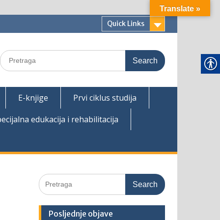
Translate »
Quick Links
Search
for:
E-knjige
Prvi ciklus studija
ecijalna edukacija i rehabilitacija
Search
for:
Posljednje objave