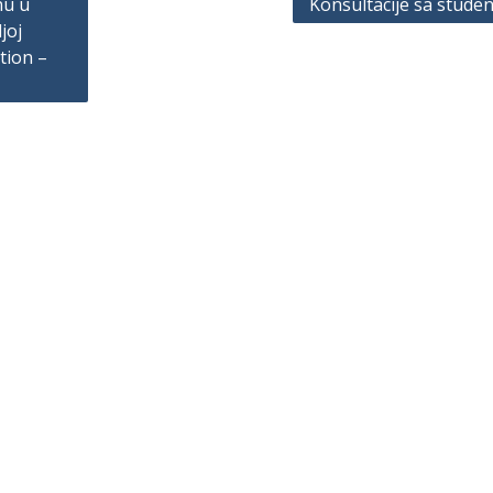
nu u
Konsultacije sa stude
joj
tion –