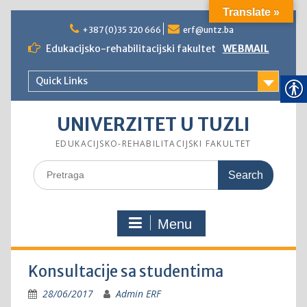
Translate »
Skip
to
+387 (0)35 320 666
erf@untz.ba
content
Edukacijsko-rehabilitacijski fakultet
WEBMAIL
Quick Links
UNIVERZITET U TUZLI
EDUKACIJSKO-REHABILITACIJSKI FAKULTET
Search
for:
Menu
Konsultacije sa studentima
28/06/2017
Admin ERF