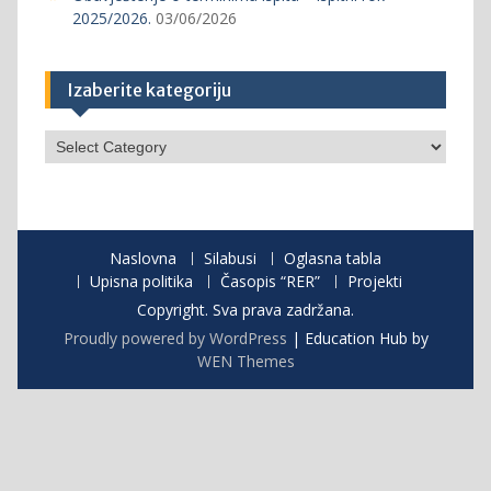
2025/2026.
03/06/2026
Izaberite kategoriju
Izaberite
kategoriju
Naslovna
Silabusi
Oglasna tabla
Upisna politika
Časopis “RER”
Projekti
Copyright. Sva prava zadržana.
Proudly powered by WordPress
|
Education Hub by
WEN Themes