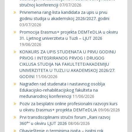
stručnoj konferenciji
07/07/2026
Privremena rang-lista kandidata za upis u prvu
godinu studija u akademskoj 2026/2027. godini
03/07/2026
Promocija Erasmus+ projekta DEMTeDLIA u okviru
31. Ljetnog univerziteta u Tuzli – LJUT 2026
19/06/2026
KONKURS ZA UPIS STUDENATA U PRVU GODINU
PRVOG I INTEGRIRANOG PRVOG I DRUGOG
CIKLUSA STUDIJA NA FAKULTETE/AKADEMIJU
UNIVERZITETA U TUZLI U AKADEMSKOJ 2026/27.
GODINI
11/06/2026
Nagrađen rad studenata i nastavnog osoblja
Edukacijsko-rehabilitacijskog fakulteta na
međunarodnoj konferenciji
11/06/2026
Poziv za besplatni online profesionalni razvojni kurs
u okviru Erasmus+ projekta DEMTeDLIA
09/06/2026
Prvi transdisciplinarni stručni forum „Rani razvoj
360°“ u okviru LJUT 2026
08/06/2026
Obavještenje o terminima ispita – ispitni rok