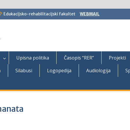
Edukacijsko-rehabilitacijski fakultet
WEBMAIL
T
Upisna politika
Časopis “RER”
Projekti
a
Silabusi
Logopedija
Audiologija
Sp
manata