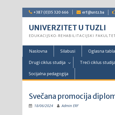
Skip
+387 (0)35 320 666
erf@untz.ba
to
content
UNIVERZITET U TUZLI
EDUKACIJSKO-REHABILITACIJSKI FAKULTE
Naslovna
Silabusi
Oglasna tabla
Drugi ciklus studija
Treći ciklus studij
Socijalna pedagogija
Svečana promocija diplo
18/06/2024
Admin ERF