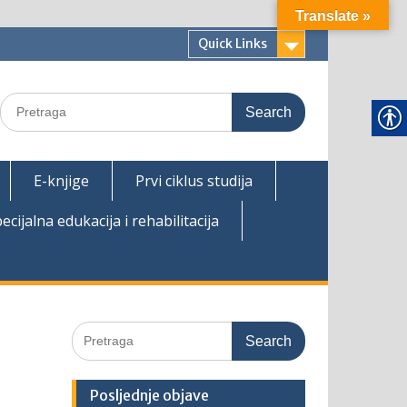
Translate »
Quick Links
Search
for:
E-knjige
Prvi ciklus studija
ecijalna edukacija i rehabilitacija
Search
for:
Posljednje objave