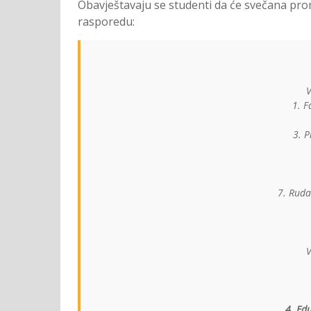
Obavještavaju se studenti da će svečana pro
rasporedu:
V
1. F
3. P
7. Ruda
V
4. Edu