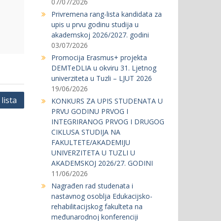
07/07/2026
Privremena rang-lista kandidata za
upis u prvu godinu studija u
akademskoj 2026/2027. godini
03/07/2026
Promocija Erasmus+ projekta
DEMTeDLIA u okviru 31. Ljetnog
univerziteta u Tuzli – LJUT 2026
19/06/2026
lista
KONKURS ZA UPIS STUDENATA U
PRVU GODINU PRVOG I
INTEGRIRANOG PRVOG I DRUGOG
CIKLUSA STUDIJA NA
FAKULTETE/AKADEMIJU
UNIVERZITETA U TUZLI U
AKADEMSKOJ 2026/27. GODINI
11/06/2026
Nagrađen rad studenata i
nastavnog osoblja Edukacijsko-
rehabilitacijskog fakulteta na
međunarodnoj konferenciji